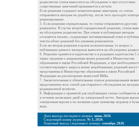
редколлегии статья выносится на обсуждение и при отсутствии
существенных замечаний принимается к печати.
Если рецензия содержит незначительные замечания, то статья
отправляется авторам на доработку, после чего проходит повтор
рецензирование.
5. Если рецензия отрицательная, то статья отправляется другому
рецензенту. В случае второй отрицательной рецензии, статья вын
на обсуждение редколлегии. При отказе в публикации авторам
отсылается письмо, содержащее мотивированный отказ в публика
тексты обеих рецензий без указания рецензентов.
Если же вторая рецензия в целом положительная, то вопрос о
публикации данного материала выносится на обсуждение редколл
6. Рецензии хранятся в издательстве и в редакции издательства 5 л
также сведения о направлении копии рецензий в Министерство
образования и науки Российской Федерации, и при необходимос
соответствующего запроса копии затребованных рецензий могут 
представлены в Министерство образования и науки Российской
Федерации на рассмотрение комиссией ВАКа.
7. Заключительным и обязательным этапом рецензирования являет
представление всех статей для открытого обсуждения на заседан
редакционной коллегии.
8. Информация о принятой для опубликации статьи сообщается а
в течении нескольких дней по электронной почте. Авторам высыл
электронная версия и по желанию один экземпляр журнала в бу
виде.
Дата выхода последнего номера:
июнь 2026
.
Следующий номер журнала:
№ 3, 2026
.
Плановый выход следующего номера:
сентябрь 2026
.