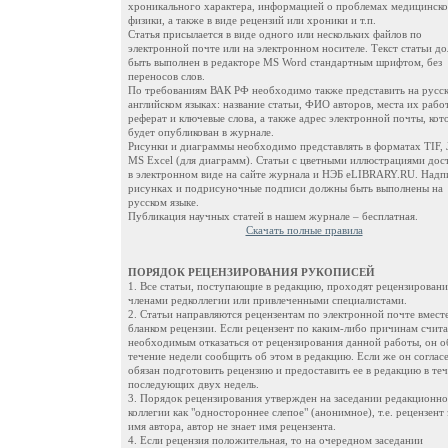
хроникального характера, информацией о проблемах медицинск
физики, а также в виде рецензий или хроники и т.п.
Статья присылается в виде одного или нескольких файлов по
электронной почте или на электронном носителе. Текст статьи д
быть выполнен в редакторе MS Word стандартным шрифтом, без
переносов слов.
По требованиям ВАК РФ необходимо также представить на русск
английском языках: название статьи, ФИО авторов, места их рабо
реферат и ключевые слова, а также адрес электронной почты, кот
будет опубликован в журнале.
Рисунки и диаграммы необходимо представлять в форматах TIF, 
MS Excel (для диаграмм). Cтатьи с цветными иллюстрациями дос
в электронном виде на сайте журнала и НЭБ eLIBRARY.RU. Надп
рисунках и подрисуночные подписи должны быть выполнены на
русском языке.
Публикация научных статей в нашем журнале – бесплатная.
Скачать полные правила
ПОРЯДОК РЕЦЕНЗИРОВАНИЯ РУКОПИСЕЙ
1. Все статьи, поступающие в редакцию, проходят рецензировани
членами редколлегии или привлеченными специалистами.
2. Статьи направляются рецензентам по электронной почте вместе
бланком рецензии. Если рецензент по каким-либо причинам счита
необходимым отказаться от рецензирования данной работы, он об
течение недели сообщить об этом в редакцию. Если же он согласе
обязан подготовить рецензию и предоставить ее в редакцию в те
последующих двух недель.
3. Порядок рецензирования утвержден на заседании редакционн
коллегии как "одностороннее слепое" (анонимное), т.е. рецензент 
имя автора, автор не знает имя рецензента.
4. Если рецензия положительная, то на очередном заседании